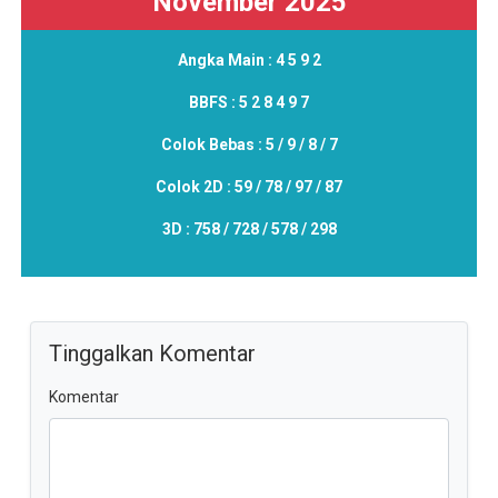
November 2025
Angka Main :
4 5 9 2
BBFS :
5 2 8 4 9 7
Colok Bebas :
5 / 9 / 8 / 7
Colok 2D :
59 / 78 / 97 / 87
3D :
758 / 728 / 578 / 298
Tinggalkan Komentar
Komentar