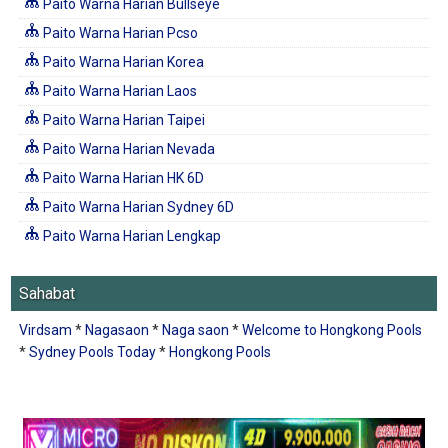
Paito Warna Harian Bullseye
Paito Warna Harian Pcso
Paito Warna Harian Korea
Paito Warna Harian Laos
Paito Warna Harian Taipei
Paito Warna Harian Nevada
Paito Warna Harian HK 6D
Paito Warna Harian Sydney 6D
Paito Warna Harian Lengkap
Sahabat
Virdsam
*
Nagasaon
*
Naga saon
*
Welcome to Hongkong Pools
*
Sydney Pools Today
*
Hongkong Pools