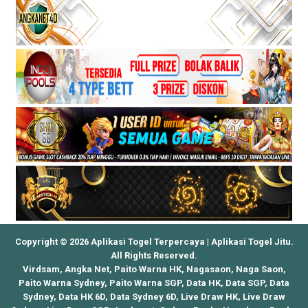
Copyright © 2026 Aplikasi Togel Terpercaya | Aplikasi Togel Jitu.
All Rights Reserved.
Virdsam
,
Angka Net
,
Paito Warna HK
,
Nagasaon
,
Naga Saon
,
Paito Warna Sydney
,
Paito Warna SGP
,
Data HK
,
Data SGP
,
Data
Sydney
,
Data HK 6D
,
Data Sydney 6D
,
Live Draw HK
,
Live Draw