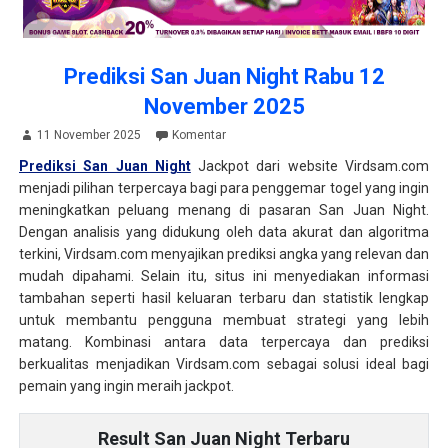
Prediksi San Juan Night Rabu 12
November 2025
11 November 2025
Komentar
Prediksi San Juan Night
Jackpot dari website Virdsam.com
menjadi pilihan terpercaya bagi para penggemar togel yang ingin
meningkatkan peluang menang di pasaran San Juan Night.
Dengan analisis yang didukung oleh data akurat dan algoritma
terkini, Virdsam.com menyajikan prediksi angka yang relevan dan
mudah dipahami. Selain itu, situs ini menyediakan informasi
tambahan seperti hasil keluaran terbaru dan statistik lengkap
untuk membantu pengguna membuat strategi yang lebih
matang. Kombinasi antara data terpercaya dan prediksi
berkualitas menjadikan Virdsam.com sebagai solusi ideal bagi
pemain yang ingin meraih jackpot.
Result San Juan Night Terbaru