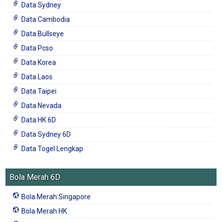
Data Sydney
Data Cambodia
Data Bullseye
Data Pcso
Data Korea
Data Laos
Data Taipei
Data Nevada
Data HK 6D
Data Sydney 6D
Data Togel Lengkap
Bola Merah 6D
Bola Merah Singapore
Bola Merah HK