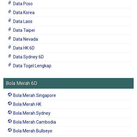
Data Pcso
Data Korea
Data Laos
Data Taipei
Data Nevada
Data HK 6D
Data Sydney 6D
Data Togel Lengkap
Bola Merah 6D
Bola Merah Singapore
Bola Merah HK
Bola Merah Sydney
Bola Merah Cambodia
Bola Merah Bullseye