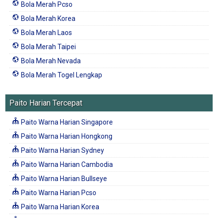
Bola Merah Pcso
Bola Merah Korea
Bola Merah Laos
Bola Merah Taipei
Bola Merah Nevada
Bola Merah Togel Lengkap
Paito Harian Tercepat
Paito Warna Harian Singapore
Paito Warna Harian Hongkong
Paito Warna Harian Sydney
Paito Warna Harian Cambodia
Paito Warna Harian Bullseye
Paito Warna Harian Pcso
Paito Warna Harian Korea