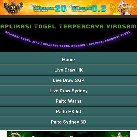
Home
Live Draw HK
Live Draw SGP
Live Draw Sydney
Paito Warna
Paito HK 6D
Paito Sydney 6D