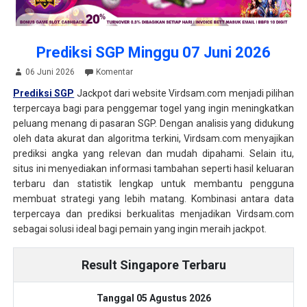
Prediksi SGP Minggu 07 Juni 2026
06 Juni 2026
Komentar
Prediksi SGP
Jackpot dari website Virdsam.com menjadi pilihan
terpercaya bagi para penggemar togel yang ingin meningkatkan
peluang menang di pasaran SGP. Dengan analisis yang didukung
oleh data akurat dan algoritma terkini, Virdsam.com menyajikan
prediksi angka yang relevan dan mudah dipahami. Selain itu,
situs ini menyediakan informasi tambahan seperti hasil keluaran
terbaru dan statistik lengkap untuk membantu pengguna
membuat strategi yang lebih matang. Kombinasi antara data
terpercaya dan prediksi berkualitas menjadikan Virdsam.com
sebagai solusi ideal bagi pemain yang ingin meraih jackpot.
Result Singapore Terbaru
Tanggal 05 Agustus 2026