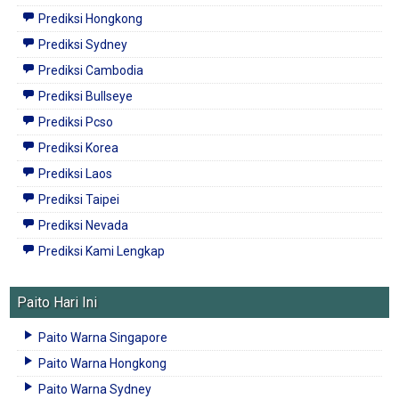
Prediksi Hongkong
Prediksi Sydney
Prediksi Cambodia
Prediksi Bullseye
Prediksi Pcso
Prediksi Korea
Prediksi Laos
Prediksi Taipei
Prediksi Nevada
Prediksi Kami Lengkap
Paito Hari Ini
Paito Warna Singapore
Paito Warna Hongkong
Paito Warna Sydney