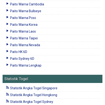
Paito Warna Cambodia
Paito Warna Bullseye
Paito Warna Pcso
Paito Warna Korea
Paito Warna Laos
Paito Warna Taipei
Paito Warna Nevada
Paito HK 6D
Paito Sydney 6D
Paito Warna Lengkap
Statistik Togel
Statistik Angka Togel Singapore
Statistik Angka Togel Hongkong
Statistik Angka Togel Sydney