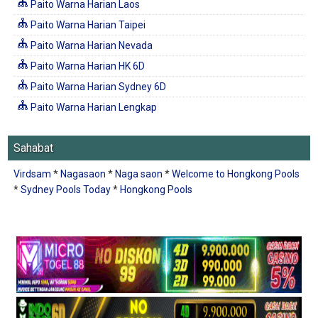
Paito Warna Harian Laos
Paito Warna Harian Taipei
Paito Warna Harian Nevada
Paito Warna Harian HK 6D
Paito Warna Harian Sydney 6D
Paito Warna Harian Lengkap
Sahabat
Virdsam
*
Nagasaon
*
Naga saon
*
Welcome to Hongkong Pools
*
Sydney Pools Today
*
Hongkong Pools