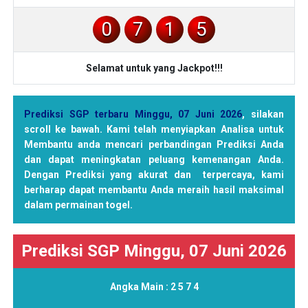
0
7
1
5
Selamat untuk yang Jackpot!!!
Prediksi SGP terbaru Minggu, 07 Juni 2026
, silakan
scroll ke bawah. Kami telah menyiapkan Analisa untuk
Membantu anda mencari perbandingan Prediksi Anda
dan dapat meningkatan peluang kemenangan Anda.
Dengan Prediksi yang akurat dan terpercaya, kami
berharap dapat membantu Anda meraih hasil maksimal
dalam permainan togel.
Prediksi SGP Minggu, 07 Juni 2026
Angka Main :
2 5 7 4