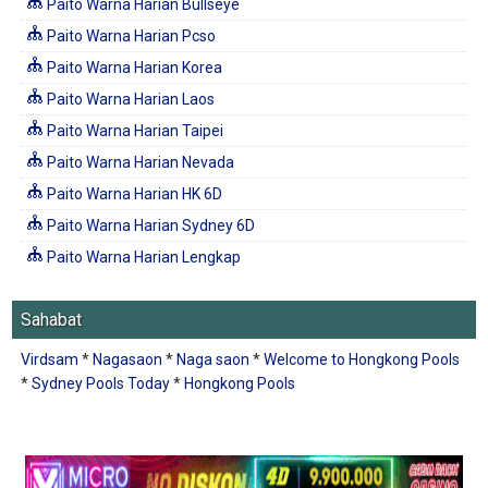
Paito Warna Harian Bullseye
Paito Warna Harian Pcso
Paito Warna Harian Korea
Paito Warna Harian Laos
Paito Warna Harian Taipei
Paito Warna Harian Nevada
Paito Warna Harian HK 6D
Paito Warna Harian Sydney 6D
Paito Warna Harian Lengkap
Sahabat
Virdsam
*
Nagasaon
*
Naga saon
*
Welcome to Hongkong Pools
*
Sydney Pools Today
*
Hongkong Pools