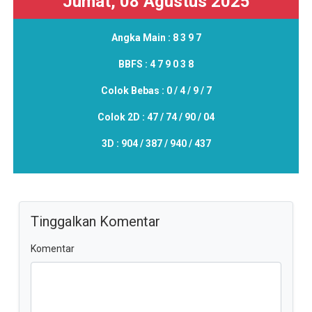
Jumat, 08 Agustus 2025
Angka Main :
8 3 9 7
BBFS :
4 7 9 0 3 8
Colok Bebas :
0 / 4 / 9 / 7
Colok 2D :
47 / 74 / 90 / 04
3D :
904 / 387 / 940 / 437
Tinggalkan Komentar
Komentar