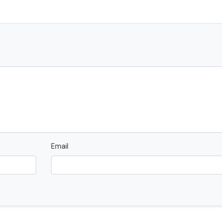
Email