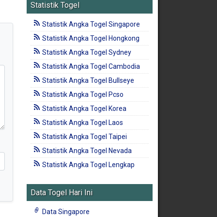
Statistik Togel
Statistik Angka Togel Singapore
Statistik Angka Togel Hongkong
Statistik Angka Togel Sydney
Statistik Angka Togel Cambodia
Statistik Angka Togel Bullseye
Statistik Angka Togel Pcso
Statistik Angka Togel Korea
Statistik Angka Togel Laos
Statistik Angka Togel Taipei
Statistik Angka Togel Nevada
Statistik Angka Togel Lengkap
Data Togel Hari Ini
Data Singapore