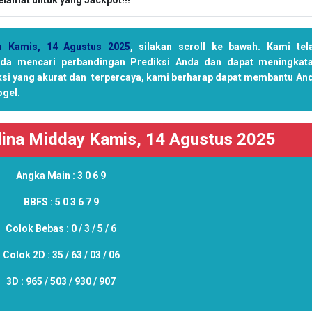
ru Kamis, 14 Agustus 2025
, silakan scroll ke bawah. Kami tel
da mencari perbandingan Prediksi Anda dan dapat meningkat
si yang akurat dan terpercaya, kami berharap dapat membantu An
ogel.
olina Midday Kamis, 14 Agustus 2025
Angka Main :
3 0 6 9
BBFS :
5 0 3 6 7 9
Colok Bebas :
0 / 3 / 5 / 6
Colok 2D :
35 / 63 / 03 / 06
3D :
965 / 503 / 930 / 907