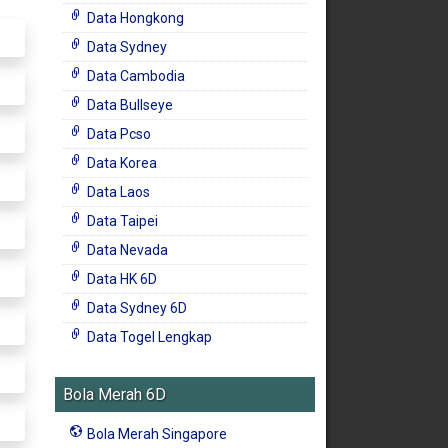
Data Hongkong
Data Sydney
Data Cambodia
Data Bullseye
Data Pcso
Data Korea
Data Laos
Data Taipei
Data Nevada
Data HK 6D
Data Sydney 6D
Data Togel Lengkap
Bola Merah 6D
Bola Merah Singapore