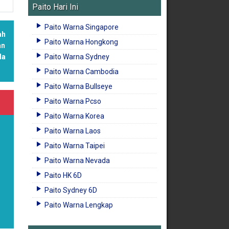
Paito Hari Ini
Paito Warna Singapore
ah
Paito Warna Hongkong
an
da
Paito Warna Sydney
Paito Warna Cambodia
Paito Warna Bullseye
Paito Warna Pcso
Paito Warna Korea
Paito Warna Laos
Paito Warna Taipei
Paito Warna Nevada
Paito HK 6D
Paito Sydney 6D
Paito Warna Lengkap