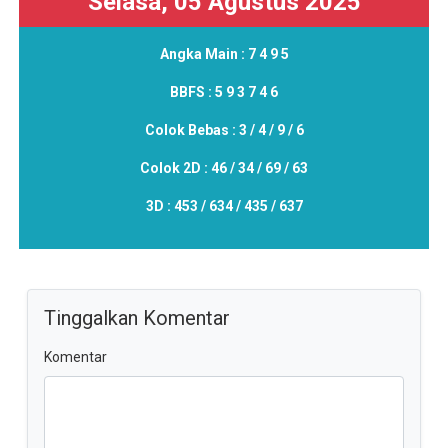
Selasa, 05 Agustus 2025
Angka Main :
7 4 9 5
BBFS :
5 9 3 7 4 6
Colok Bebas :
3 / 4 / 9 / 6
Colok 2D :
46 / 34 / 69 / 63
3D :
453 / 634 / 435 / 637
Tinggalkan Komentar
Komentar