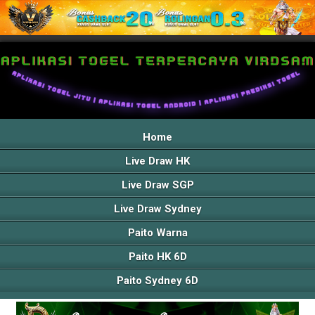
Home
Live Draw HK
Live Draw SGP
Live Draw Sydney
Paito Warna
Paito HK 6D
Paito Sydney 6D