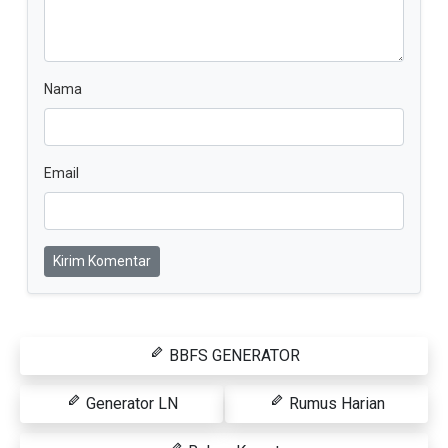
Nama
Email
Kirim Komentar
BBFS GENERATOR
Generator LN
Rumus Harian