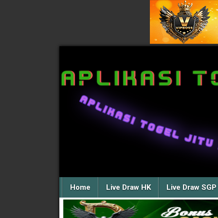
Home
Live Draw HK
Live Draw SGP