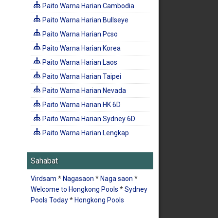
Paito Warna Harian Cambodia
Paito Warna Harian Bullseye
Paito Warna Harian Pcso
Paito Warna Harian Korea
Paito Warna Harian Laos
Paito Warna Harian Taipei
Paito Warna Harian Nevada
Paito Warna Harian HK 6D
Paito Warna Harian Sydney 6D
Paito Warna Harian Lengkap
Sahabat
Virdsam
*
Nagasaon
*
Naga saon
*
Welcome to Hongkong Pools
*
Sydney
Pools Today
*
Hongkong Pools