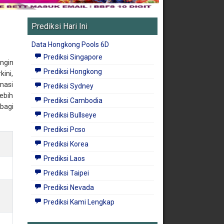
Prediksi Hari Ini
Data Hongkong Pools 6D
Prediksi Singapore
ngin
Prediksi Hongkong
ini,
masi
Prediksi Sydney
ebih
Prediksi Cambodia
bagi
Prediksi Bullseye
Prediksi Pcso
Prediksi Korea
Prediksi Laos
Prediksi Taipei
Prediksi Nevada
Prediksi Kami Lengkap