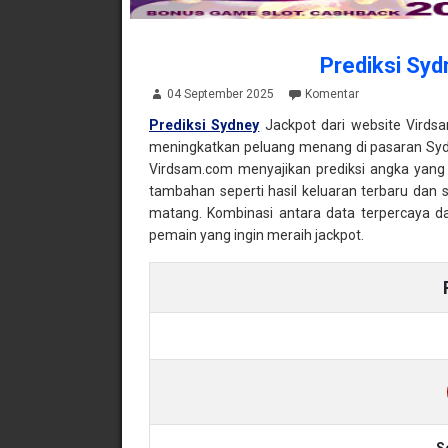
Prediksi Sy
04 September 2025
Komentar
Prediksi Sydney
Jackpot dari website Virdsa
meningkatkan peluang menang di pasaran Sydne
Virdsam.com menyajikan prediksi angka yang r
tambahan seperti hasil keluaran terbaru dan
matang. Kombinasi antara data terpercaya dan
pemain yang ingin meraih jackpot.
S