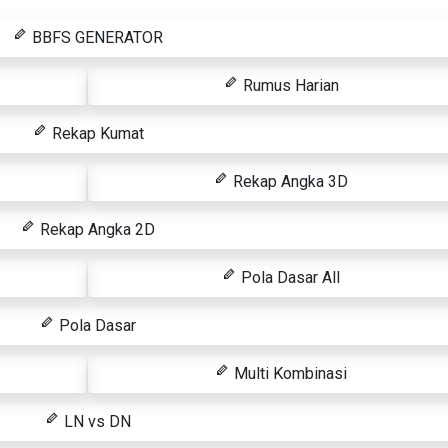
BBFS GENERATOR
Rumus Harian
Rekap Kumat
Rekap Angka 3D
Rekap Angka 2D
Pola Dasar All
Pola Dasar
Multi Kombinasi
LN vs DN