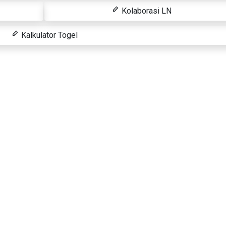
Kolaborasi LN
Kalkulator Togel