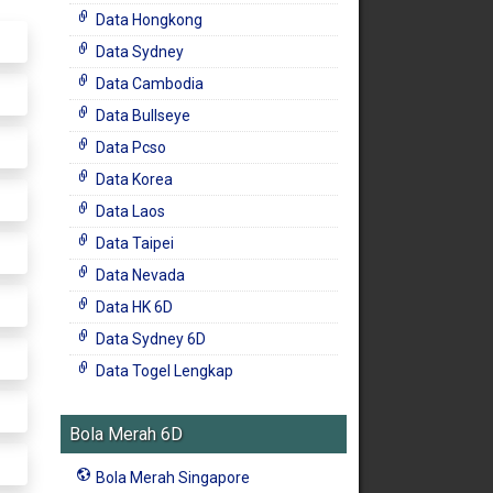
Data Hongkong
Data Sydney
Data Cambodia
Data Bullseye
Data Pcso
Data Korea
Data Laos
Data Taipei
Data Nevada
Data HK 6D
Data Sydney 6D
Data Togel Lengkap
Bola Merah 6D
Bola Merah Singapore