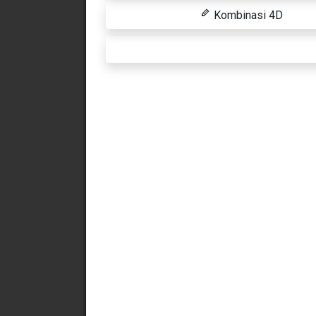
Kombinasi 4D