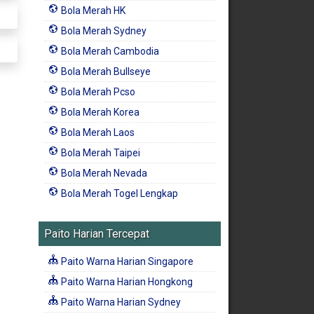
Bola Merah HK
Bola Merah Sydney
Bola Merah Cambodia
Bola Merah Bullseye
Bola Merah Pcso
Bola Merah Korea
Bola Merah Laos
Bola Merah Taipei
Bola Merah Nevada
Bola Merah Togel Lengkap
Paito Harian Tercepat
Paito Warna Harian Singapore
Paito Warna Harian Hongkong
Paito Warna Harian Sydney