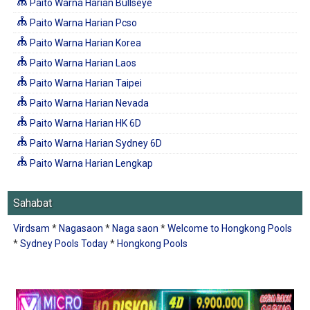
Paito Warna Harian Bullseye
Paito Warna Harian Pcso
Paito Warna Harian Korea
Paito Warna Harian Laos
Paito Warna Harian Taipei
Paito Warna Harian Nevada
Paito Warna Harian HK 6D
Paito Warna Harian Sydney 6D
Paito Warna Harian Lengkap
Sahabat
Virdsam
*
Nagasaon
*
Naga saon
*
Welcome to Hongkong Pools
*
Sydney Pools Today
*
Hongkong Pools