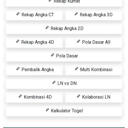
Rekap Kumat
Rekap Angka CT
Rekap Angka 3D
Rekap Angka 2D
Rekap Angka 4D
Pola Dasar All
Pola Dasar
Pembalik Angka
Multi Kombinasi
LN vs DN
Kombinasi 4D
Kolaborasi LN
Kalkulator Togel