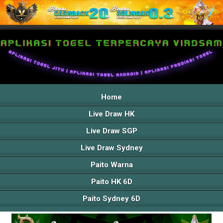
Home
Live Draw HK
Live Draw SGP
Live Draw Sydney
Paito Warna
Paito HK 6D
Paito Sydney 6D