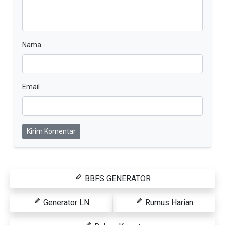
Nama
Email
Kirim Komentar
BBFS GENERATOR
Generator LN
Rumus Harian