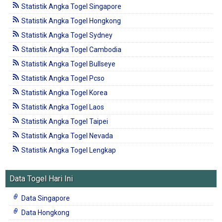
Statistik Angka Togel Singapore
Statistik Angka Togel Hongkong
Statistik Angka Togel Sydney
Statistik Angka Togel Cambodia
Statistik Angka Togel Bullseye
Statistik Angka Togel Pcso
Statistik Angka Togel Korea
Statistik Angka Togel Laos
Statistik Angka Togel Taipei
Statistik Angka Togel Nevada
Statistik Angka Togel Lengkap
Data Togel Hari Ini
Data Singapore
Data Hongkong