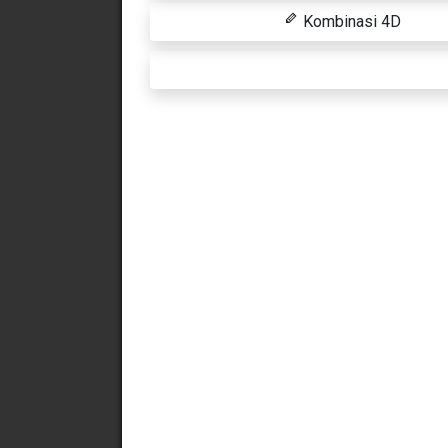
Kombinasi 4D