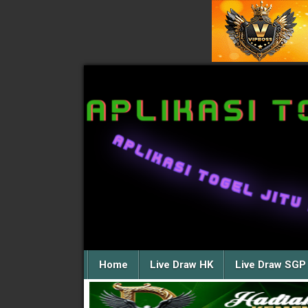
Home
Live Draw HK
Live Draw SGP