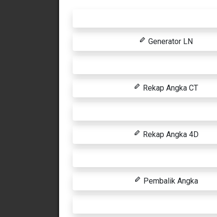
Generator LN
Rekap Angka CT
Rekap Angka 4D
Pembalik Angka