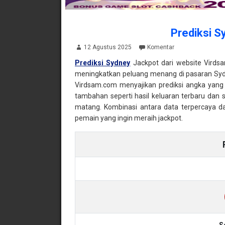
Prediksi 
12 Agustus 2025
Komentar
Prediksi Sydney
Jackpot dari website Virdsa
meningkatkan peluang menang di pasaran Sydne
Virdsam.com menyajikan prediksi angka yang r
tambahan seperti hasil keluaran terbaru dan
matang. Kombinasi antara data terpercaya dan
pemain yang ingin meraih jackpot.
S