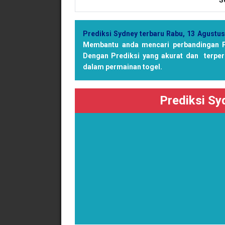
Prediksi Sydney terbaru Rabu, 13 Agustu
Membantu anda mencari perbandingan P
Dengan Prediksi yang akurat dan terpe
dalam permainan togel.
Prediksi Sy