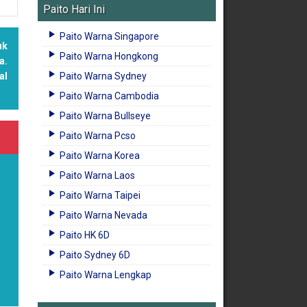
Paito Hari Ini
Paito Warna Singapore
uk
Paito Warna Hongkong
a.
al
Paito Warna Sydney
Paito Warna Cambodia
Paito Warna Bullseye
Paito Warna Pcso
Paito Warna Korea
Paito Warna Laos
Paito Warna Taipei
Paito Warna Nevada
Paito HK 6D
Paito Sydney 6D
Paito Warna Lengkap