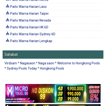
Paito Warna Harian Laos
Paito Warna Harian Taipei
Paito Warna Harian Nevada
Paito Warna Harian HK 6D
Paito Warna Harian Sydney 6D
Paito Warna Harian Lengkap
Sahabat
Virdsam
*
Nagasaon
*
Naga saon
*
Welcome to Hongkong Pools
*
Sydney Pools Today
*
Hongkong Pools