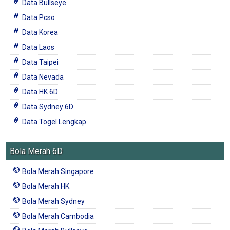
Data Bullseye
Data Pcso
Data Korea
Data Laos
Data Taipei
Data Nevada
Data HK 6D
Data Sydney 6D
Data Togel Lengkap
Bola Merah 6D
Bola Merah Singapore
Bola Merah HK
Bola Merah Sydney
Bola Merah Cambodia