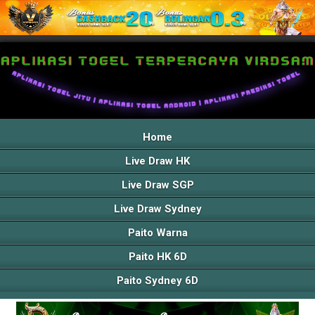
Home
Live Draw HK
Live Draw SGP
Live Draw Sydney
Paito Warna
Paito HK 6D
Paito Sydney 6D