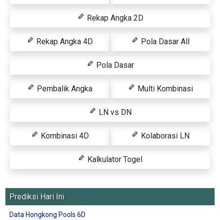
Rekap Angka 2D
Rekap Angka 4D
Pola Dasar All
Pola Dasar
Pembalik Angka
Multi Kombinasi
LN vs DN
Kombinasi 4D
Kolaborasi LN
Kalkulator Togel
Prediksi Hari Ini
Data Hongkong Pools 6D