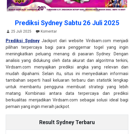
Prediksi Sydney Sabtu 26 Juli 2025
25 Juli 2025
Komentar
Prediksi Sydney
Jackpot dari website Virdsam.com menjadi
pilihan terpercaya bagi para penggemar togel yang ingin
meningkatkan peluang menang di pasaran Sydney. Dengan
analisis yang didukung oleh data akurat dan algoritma terkini,
Virdsam.com menyajikan prediksi angka yang relevan dan
mudah dipahami. Selain itu, situs ini menyediakan informasi
tambahan seperti hasil keluaran terbaru dan statistik lengkap
untuk membantu pengguna membuat strategi yang lebih
matang. Kombinasi antara data terpercaya dan prediksi
berkualitas menjadikan Virdsam.com sebagai solusi ideal bagi
pemain yang ingin meraih jackpot.
Result Sydney Terbaru