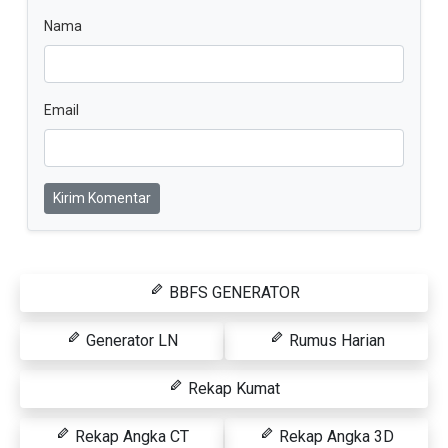
Nama
Email
Kirim Komentar
BBFS GENERATOR
Generator LN
Rumus Harian
Rekap Kumat
Rekap Angka CT
Rekap Angka 3D