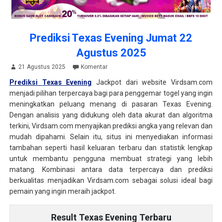
Prediksi Texas Evening Jumat 22
Agustus 2025
21 Agustus 2025
Komentar
Prediksi Texas Evening
Jackpot dari website Virdsam.com
menjadi pilihan terpercaya bagi para penggemar togel yang ingin
meningkatkan peluang menang di pasaran Texas Evening.
Dengan analisis yang didukung oleh data akurat dan algoritma
terkini, Virdsam.com menyajikan prediksi angka yang relevan dan
mudah dipahami. Selain itu, situs ini menyediakan informasi
tambahan seperti hasil keluaran terbaru dan statistik lengkap
untuk membantu pengguna membuat strategi yang lebih
matang. Kombinasi antara data terpercaya dan prediksi
berkualitas menjadikan Virdsam.com sebagai solusi ideal bagi
pemain yang ingin meraih jackpot.
Result Texas Evening Terbaru