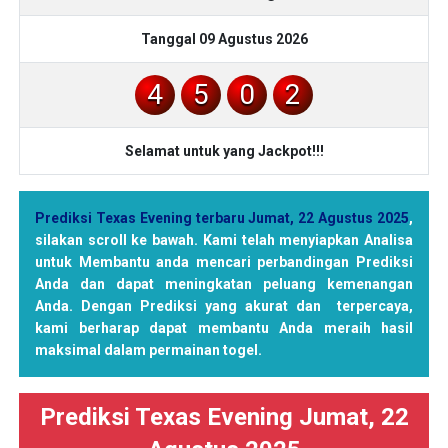
Tanggal 09 Agustus 2026
4
5
0
2
Selamat untuk yang Jackpot!!!
Prediksi Texas Evening terbaru Jumat, 22 Agustus 2025
,
silakan scroll ke bawah. Kami telah menyiapkan Analisa
untuk Membantu anda mencari perbandingan Prediksi
Anda dan dapat meningkatan peluang kemenangan
Anda. Dengan Prediksi yang akurat dan terpercaya,
kami berharap dapat membantu Anda meraih hasil
maksimal dalam permainan togel.
Prediksi Texas Evening Jumat, 22