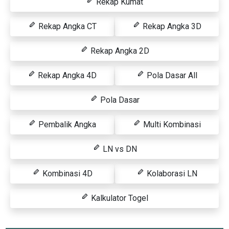
Rekap Kumat
Rekap Angka CT
Rekap Angka 3D
Rekap Angka 2D
Rekap Angka 4D
Pola Dasar All
Pola Dasar
Pembalik Angka
Multi Kombinasi
LN vs DN
Kombinasi 4D
Kolaborasi LN
Kalkulator Togel