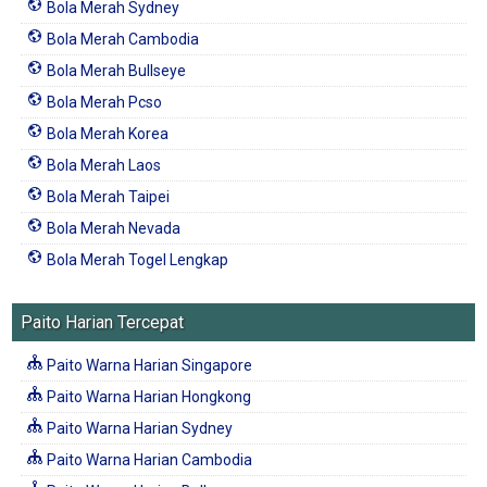
Bola Merah Sydney
Bola Merah Cambodia
Bola Merah Bullseye
Bola Merah Pcso
Bola Merah Korea
Bola Merah Laos
Bola Merah Taipei
Bola Merah Nevada
Bola Merah Togel Lengkap
Paito Harian Tercepat
Paito Warna Harian Singapore
Paito Warna Harian Hongkong
Paito Warna Harian Sydney
Paito Warna Harian Cambodia