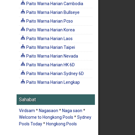
Paito Warna Harian Cambodia
Paito Warna Harian Bullseye
Paito Warna Harian Pcso
Paito Warna Harian Korea
Paito Warna Harian Laos
Paito Warna Harian Taipei
Paito Warna Harian Nevada
Paito Warna Harian HK 6D
Paito Warna Harian Sydney 6D
Paito Warna Harian Lengkap
Sahabat
Virdsam
*
Nagasaon
*
Naga saon
*
Welcome to Hongkong Pools
*
Sydney
Pools Today
*
Hongkong Pools