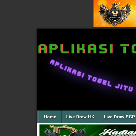
Home
Live Draw HK
Live Draw SGP