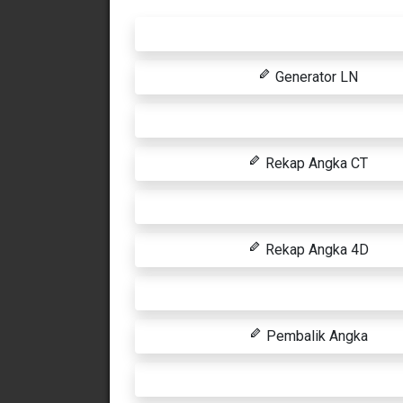
Generator LN
Rekap Angka CT
Rekap Angka 4D
Pembalik Angka