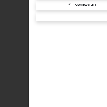
Kombinasi 4D