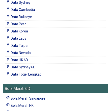
Data Sydney
Data Cambodia
Data Bullseye
Data Pcso
Data Korea
Data Laos
Data Taipei
Data Nevada
Data HK 6D
Data Sydney 6D
Data Togel Lengkap
Bola Merah 6D
Bola Merah Singapore
Bola Merah HK