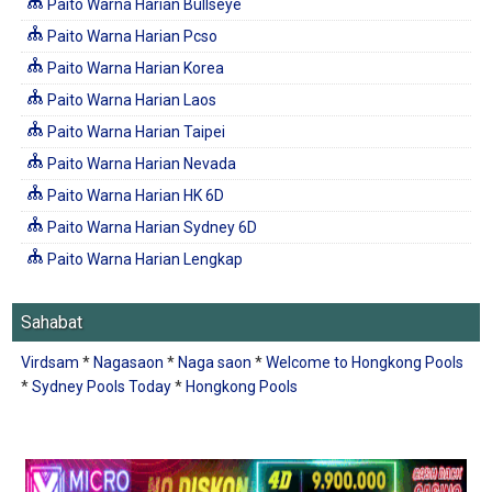
Paito Warna Harian Bullseye
Paito Warna Harian Pcso
Paito Warna Harian Korea
Paito Warna Harian Laos
Paito Warna Harian Taipei
Paito Warna Harian Nevada
Paito Warna Harian HK 6D
Paito Warna Harian Sydney 6D
Paito Warna Harian Lengkap
Sahabat
Virdsam
*
Nagasaon
*
Naga saon
*
Welcome to Hongkong Pools
*
Sydney Pools Today
*
Hongkong Pools