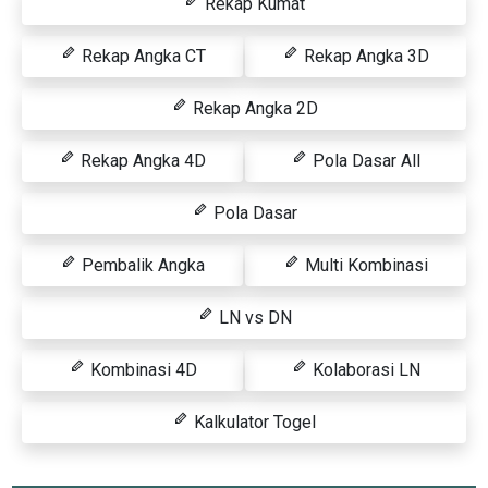
Rekap Kumat
Rekap Angka CT
Rekap Angka 3D
Rekap Angka 2D
Rekap Angka 4D
Pola Dasar All
Pola Dasar
Pembalik Angka
Multi Kombinasi
LN vs DN
Kombinasi 4D
Kolaborasi LN
Kalkulator Togel