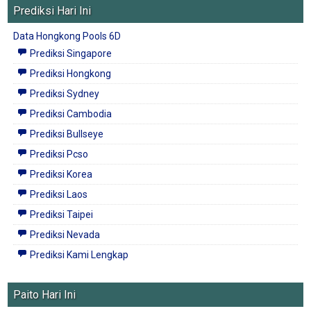
Prediksi Hari Ini
Data Hongkong Pools 6D
Prediksi Singapore
Prediksi Hongkong
Prediksi Sydney
Prediksi Cambodia
Prediksi Bullseye
Prediksi Pcso
Prediksi Korea
Prediksi Laos
Prediksi Taipei
Prediksi Nevada
Prediksi Kami Lengkap
Paito Hari Ini