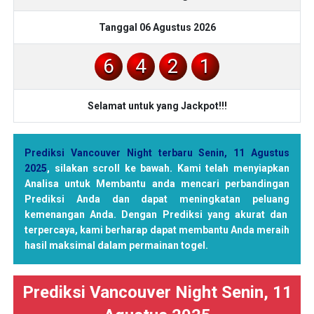
Tanggal 06 Agustus 2026
6
4
2
1
Selamat untuk yang Jackpot!!!
Prediksi Vancouver Night terbaru Senin, 11 Agustus
2025
, silakan scroll ke bawah. Kami telah menyiapkan
Analisa untuk Membantu anda mencari perbandingan
Prediksi Anda dan dapat meningkatan peluang
kemenangan Anda. Dengan Prediksi yang akurat dan
terpercaya, kami berharap dapat membantu Anda meraih
hasil maksimal dalam permainan togel.
Prediksi Vancouver Night Senin, 11