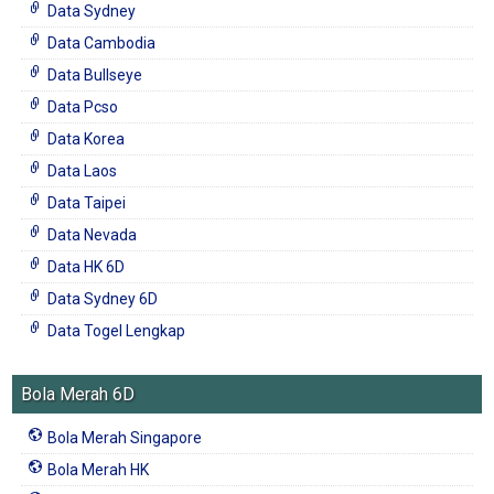
Data Sydney
Data Cambodia
Data Bullseye
Data Pcso
Data Korea
Data Laos
Data Taipei
Data Nevada
Data HK 6D
Data Sydney 6D
Data Togel Lengkap
Bola Merah 6D
Bola Merah Singapore
Bola Merah HK