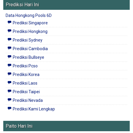
Prediksi Hari Ini
Data Hongkong Pools 6D
Prediksi Singapore
Prediksi Hongkong
Prediksi Sydney
Prediksi Cambodia
Prediksi Bullseye
Prediksi Pcso
Prediksi Korea
Prediksi Laos
Prediksi Taipei
Prediksi Nevada
Prediksi Kami Lengkap
Paito Hari Ini