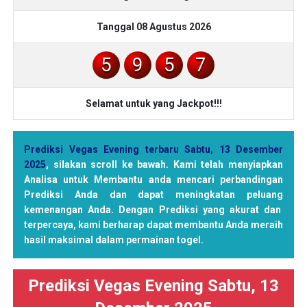
Tanggal 08 Agustus 2026
5
9
5
7
Selamat untuk yang Jackpot!!!
Prediksi Vegas Evening terbaru Sabtu, 13 Desember
2025
, silakan scroll ke bawah. Kami telah menyiapkan
Analisa untuk Membantu anda mencari perbandingan
Prediksi Anda dan dapat meningkatan peluang
kemenangan Anda. Dengan Prediksi yang akurat dan
terpercaya, kami berharap dapat membantu Anda meraih
hasil maksimal dalam permainan togel.
Prediksi Vegas Evening Sabtu, 13