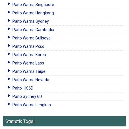
Paito Warna Singapore
Paito Warna Hongkong
Paito Warna Sydney
Paito Warna Cambodia
Paito Warna Bullseye
Paito Warna Pcso
Paito Warna Korea
Paito Warna Laos
Paito Warna Taipei
Paito Warna Nevada
Paito HK 6D
Paito Sydney 6D
Paito Warna Lengkap
Statistik Togel