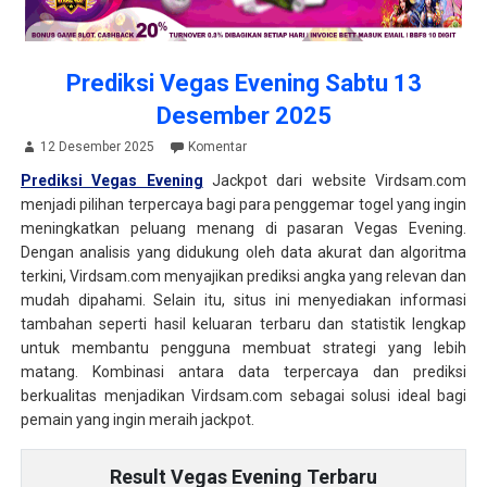
Prediksi Vegas Evening Sabtu 13
Desember 2025
12 Desember 2025
Komentar
Prediksi Vegas Evening
Jackpot dari website Virdsam.com
menjadi pilihan terpercaya bagi para penggemar togel yang ingin
meningkatkan peluang menang di pasaran Vegas Evening.
Dengan analisis yang didukung oleh data akurat dan algoritma
terkini, Virdsam.com menyajikan prediksi angka yang relevan dan
mudah dipahami. Selain itu, situs ini menyediakan informasi
tambahan seperti hasil keluaran terbaru dan statistik lengkap
untuk membantu pengguna membuat strategi yang lebih
matang. Kombinasi antara data terpercaya dan prediksi
berkualitas menjadikan Virdsam.com sebagai solusi ideal bagi
pemain yang ingin meraih jackpot.
Result Vegas Evening Terbaru