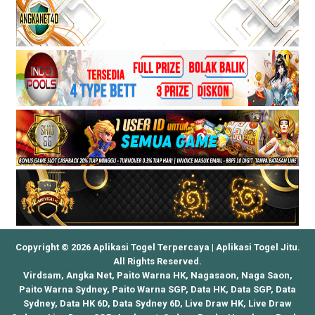
Copyright © 2026 Aplikasi Togel Terpercaya | Aplikasi Togel Jitu.
All Rights Reserved.
Virdsam
,
Angka Net
,
Paito Warna HK
,
Nagasaon
,
Naga Saon
,
Paito Warna Sydney
,
Paito Warna SGP
,
Data HK
,
Data SGP
,
Data
Sydney
,
Data HK 6D
,
Data Sydney 6D
,
Live Draw HK
,
Live Draw