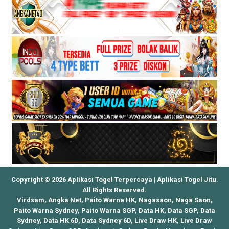
Copyright © 2026 Aplikasi Togel Terpercaya | Aplikasi Togel Jitu.
All Rights Reserved.
Virdsam
,
Angka Net
,
Paito Warna HK
,
Nagasaon
,
Naga Saon
,
Paito Warna Sydney
,
Paito Warna SGP
,
Data HK
,
Data SGP
,
Data
Sydney
,
Data HK 6D
,
Data Sydney 6D
,
Live Draw HK
,
Live Draw