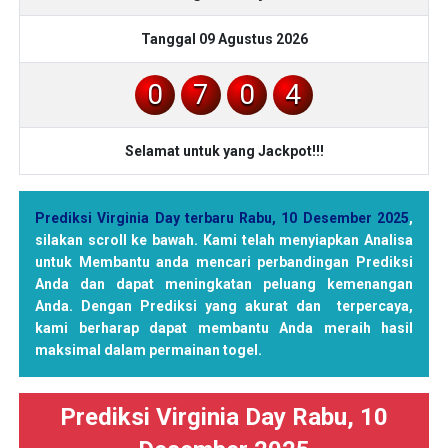
Tanggal 09 Agustus 2026
0
7
0
4
Selamat untuk yang Jackpot!!!
Prediksi Virginia Day terbaru Rabu, 10 Desember 2025
,
silakan scroll ke bawah. Kami telah menyiapkan Analisa
untuk Membantu anda mencari perbandingan Prediksi
Anda dan dapat meningkatan peluang kemenangan
Anda. Dengan Prediksi yang akurat dan terpercaya,
kami berharap dapat membantu Anda meraih hasil
maksimal dalam permainan togel.
Prediksi Virginia Day Rabu, 10