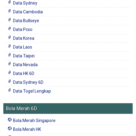
Data Sydney
Data Cambodia
Data Bullseye
Data Pcso
Data Korea
Data Laos
Data Taipei
Data Nevada
Data HK 6D
Data Sydney 6D
Data Togel Lengkap
Bola Merah 6D
Bola Merah Singapore
Bola Merah HK