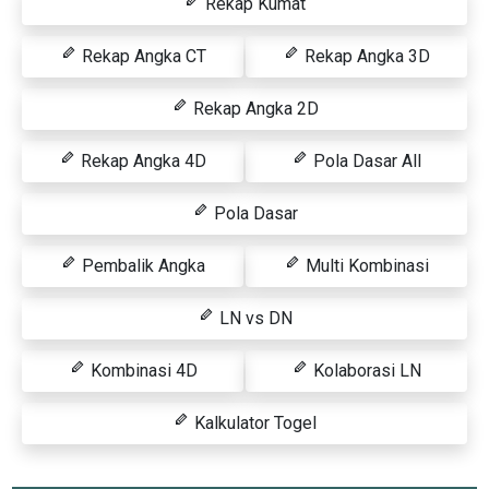
Rekap Kumat
Rekap Angka CT
Rekap Angka 3D
Rekap Angka 2D
Rekap Angka 4D
Pola Dasar All
Pola Dasar
Pembalik Angka
Multi Kombinasi
LN vs DN
Kombinasi 4D
Kolaborasi LN
Kalkulator Togel