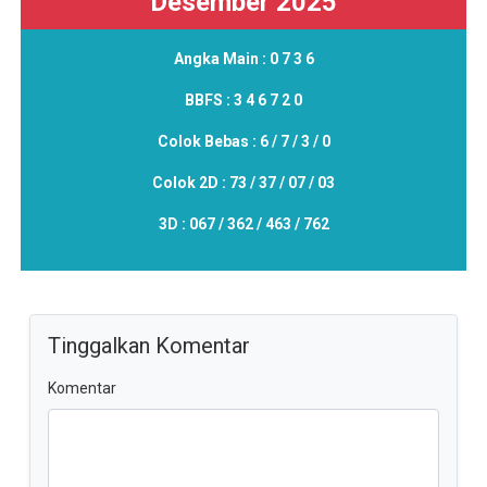
Desember 2025
Angka Main :
0 7 3 6
BBFS :
3 4 6 7 2 0
Colok Bebas :
6 / 7 / 3 / 0
Colok 2D :
73 / 37 / 07 / 03
3D :
067 / 362 / 463 / 762
Tinggalkan Komentar
Komentar