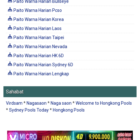
Paito Warna Harian Bullseye
Paito Warna Harian Pcso
Paito Warna Harian Korea
Paito Warna Harian Laos
Paito Warna Harian Taipei
Paito Warna Harian Nevada
Paito Warna Harian HK 6D
Paito Warna Harian Sydney 6D
Paito Warna Harian Lengkap
Sahabat
Virdsam
*
Nagasaon
*
Naga saon
*
Welcome to Hongkong Pools
*
Sydney Pools Today
*
Hongkong Pools