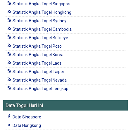
Statistik Angka Togel Singapore
Statistik Angka Togel Hongkong
Statistik Angka Togel Sydney
Statistik Angka Togel Cambodia
Statistik Angka Togel Bullseye
Statistik Angka Togel Pcso
Statistik Angka Togel Korea
Statistik Angka Togel Laos
Statistik Angka Togel Taipei
Statistik Angka Togel Nevada
Statistik Angka Togel Lengkap
Data Togel Hari Ini
Data Singapore
Data Hongkong