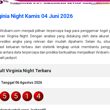
ginia Night Kamis 04 Juni 2026
Virdsam.com menjadi pilihan terpercaya bagi para penggemar togel 
an Virginia Night. Dengan analisis yang didukung oleh data akurat
prediksi angka yang relevan dan mudah dipahami. Selain itu, situs
sil keluaran terbaru dan statistik lengkap untuk membantu peng
i antara data terpercaya dan prediksi berkualitas menjadikan Virdsam
aih jackpot.
ult Virginia Night Terbaru
Tanggal 06 Agustus 2026
5
5
1
4
elamat untuk yang Jackpot!!!