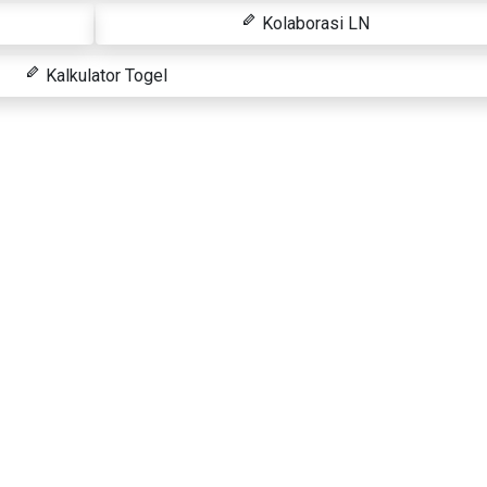
Kolaborasi LN
Kalkulator Togel