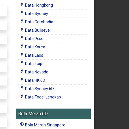
Data Hongkong
Data Sydney
Data Cambodia
Data Bullseye
Data Pcso
Data Korea
Data Laos
Data Taipei
Data Nevada
Data HK 6D
Data Sydney 6D
Data Togel Lengkap
Bola Merah 6D
Bola Merah Singapore