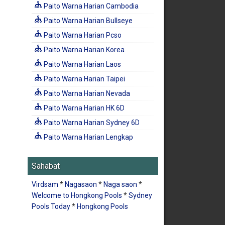
Paito Warna Harian Cambodia
Paito Warna Harian Bullseye
Paito Warna Harian Pcso
Paito Warna Harian Korea
Paito Warna Harian Laos
Paito Warna Harian Taipei
Paito Warna Harian Nevada
Paito Warna Harian HK 6D
Paito Warna Harian Sydney 6D
Paito Warna Harian Lengkap
Sahabat
Virdsam
*
Nagasaon
*
Naga saon
*
Welcome to Hongkong Pools
*
Sydney
Pools Today
*
Hongkong Pools